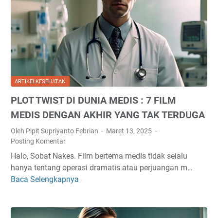
Y
A
N
A
I
A
N
K
N
G
D
Y
E
A
A
F
P
N
E
A
G
ARTIKELKESEHATAN
K
T
D
T
PLOT TWIST DI DUNIA MEDIS : 7 FILM
M
A
I
E
P
MEDIS DENGAN AKHIR YANG TAK TERDUGA
F
M
A
Oleh Pipit Supriyanto Febrian
Maret 13, 2025
?
P
T
Posting Komentar
E
M
Halo, Sobat Nakes. Film bertema medis tidak selalu
N
E
hanya tentang operasi dramatis atau perjuangan m…
G
N
Baca Selengkapnya
P
A
G
L
R
U
O
U
R
T
H
A