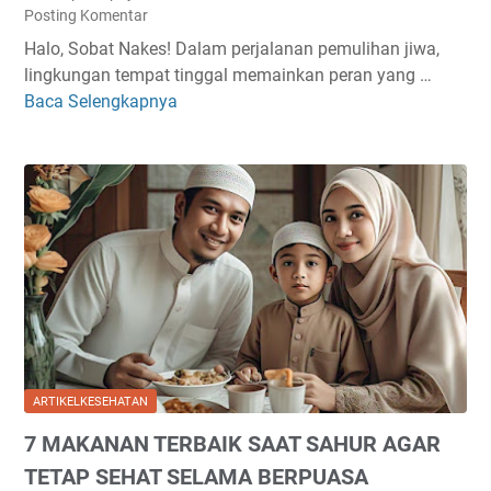
Posting Komentar
J
N
A
Halo, Sobat Nakes! Dalam perjalanan pemulihan jiwa,
Y
R
lingkungan tempat tinggal memainkan peran yang …
A
I
Baca Selengkapnya
N
P
P
G
A
E
A
N
R
M
D
A
A
U
W
N
A
A
D
N
T
I
M
D
L
E
A
A
M
R
K
I
I
U
L
ARTIKELKESEHATAN
P
K
I
7 MAKANAN TERBAIK SAAT SAHUR AGAR
A
A
H
T
N
V
TETAP SEHAT SELAMA BERPUASA