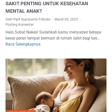
K
SAKIT PENTING UNTUK KESEHATAN
R
A
S
A
N
MENTAL ANAK?
A
M
U
Oleh Pipit Supriyanto Febrian
Maret 05, 2025
A
A
N
Posting Komentar
T
D
T
Halo Sobat Nakes! Sudahkah kamu menyadari betapa
S
H
U
besar peran tempat bermain di rumah sakit bagi kes…
A
A
K
Baca Selengkapnya
H
M
N
P
U
E
E
R
N
M
A
G
U
G
A
L
A
P
I
R
A
H
T
T
A
E
E
N
T
M
J
A
P
I
P
A
W