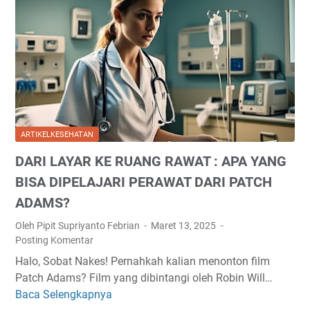
T
I
N
W
M
G
I
O
I
S
O
G
T
D
E
D
D
J
I
A
A
D
N
L
ARTIKELKESEHATAN
U
K
A
DARI LAYAR KE RUANG RAWAT : APA YANG
N
E
A
I
BISA DIPELAJARI PERAWAT DARI PATCH
S
S
A
E
A
ADAMS?
M
H
M
Oleh Pipit Supriyanto Febrian
Maret 13, 2025
E
A
U
Posting Komentar
D
T
R
Halo, Sobat Nakes! Pernahkah kalian menonton film
I
A
A
Patch Adams? Film yang dibintangi oleh Robin Will…
S
N
T
Baca Selengkapnya
:
D
M
D