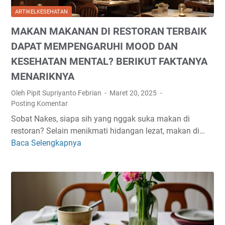
T
ARTIKELKESEHATAN
O
MAKAN MAKANAN DI RESTORAN TERBAIK
N
T
DAPAT MEMPENGARUHI MOOD DAN
V
KESEHATAN MENTAL? BERIKUT FAKTANYA
S
MENARIKNYA
E
R
Oleh Pipit Supriyanto Febrian
Maret 20, 2025
I
Posting Komentar
E
Sobat Nakes, siapa sih yang nggak suka makan di
S
restoran? Selain menikmati hidangan lezat, makan di…
B
Baca Selengkapnya
M
I
A
S
K
A
A
M
N
E
M
N
A
J