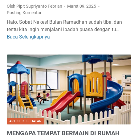
C
S
I
Oleh Pipit Supriyanto Febrian
Maret 09, 2025
H
A
L
Posting Komentar
A
A
L
Halo, Sobat Nakes! Bulan Ramadhan sudah tiba, dan
D
T
A
tentu kita ingin menjalani ibadah puasa dengan tu…
A
B
Y
Baca Selengkapnya
7
M
E
A
M
S
R
N
A
?
P
G
K
U
N
A
A
Y
N
S
A
A
A
M
N
D
A
T
I
N
E
B
D
R
U
A
B
L
N
ARTIKELKESEHATAN
A
A
A
MENGAPA TEMPAT BERMAIN DI RUMAH
I
N
M