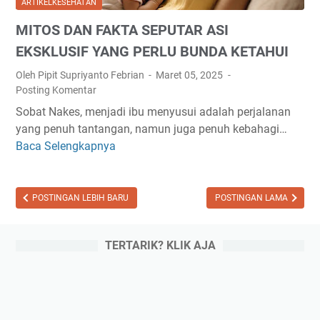
ARTIKELKESEHATAN
S
T
A
MITOS DAN FAKTA SEPUTAR ASI
E
B
B
H
E
EKSKLUSIF YANG PERLU BUNDA KETAHUI
A
A
R
G
Oleh Pipit Supriyanto Febrian
Maret 05, 2025
T
M
I
Posting Komentar
S
A
P
Sobat Nakes, menjadi ibu menyusui adalah perjalanan
E
I
E
yang penuh tantangan, namun juga penuh kebahagi…
L
N
N
Baca Selengkapnya
M
A
D
D
I
M
I
E
T
A
R
R
O
POSTINGAN LEBIH BARU
POSTINGAN LAMA
B
U
I
S
E
M
T
D
R
A
A
TERTARIK? KLIK AJA
A
P
H
S
N
U
S
K
F
A
A
I
A
S
K
Z
K