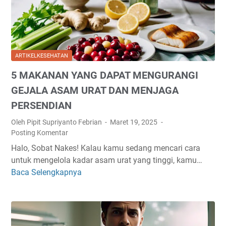
K
A
A
D
N
I
A
T
N
ARTIKELKESEHATAN
E
D
R
5 MAKANAN YANG DAPAT MENGURANGI
I
A
R
GEJALA ASAM URAT DAN MENJAGA
P
E
PERSENDIAN
I
S
R
Oleh Pipit Supriyanto Febrian
Maret 19, 2025
T
E
Posting Komentar
O
L
Halo, Sobat Nakes! Kalau kamu sedang mencari cara
R
A
untuk mengelola kadar asam urat yang tinggi, kamu…
A
K
Baca Selengkapnya
N
5
S
T
M
A
E
A
S
R
K
I
B
A