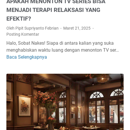
APAKAH MENONTON TV SERIES BISA
MENJADI TERAPI RELAKSASI YANG
EFEKTIF?
Oleh Pipit Supriyanto Febrian
Maret 21, 2025
Posting Komentar
Halo, Sobat Nakes! Siapa di antara kalian yang suka
menghabiskan waktu luang dengan menonton TV ser…
Baca Selengkapnya
A
P
A
K
A
H
M
E
N
O
N