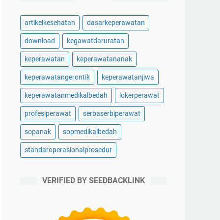
artikelkesehatan
dasarkeperawatan
download
kegawatdaruratan
keperawatan
keperawatananak
keperawatangerontik
keperawatanjiwa
keperawatanmedikalbedah
lokerperawat
profesiperawat
serbaserbiperawat
sopanak
sopmedikalbedah
standaroperasionalprosedur
VERIFIED BY SEEDBACKLINK