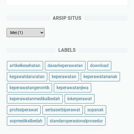
ARSIP SITUS
LABELS
artikelkesehatan
dasarkeperawatan
download
kegawatdaruratan
keperawatan
keperawatananak
keperawatangerontik
keperawatanjiwa
keperawatanmedikalbedah
lokerperawat
profesiperawat
serbaserbiperawat
sopanak
sopmedikalbedah
standaroperasionalprosedur