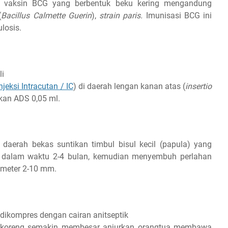
 vaksin BCG yang berbentuk beku kering mengandung
(
Bacillus Calmette Guerin
),
strain paris.
Imunisasi BCG ini
losis.
li
jeksi Intracutan / IC
) di daerah lengan kanan atas (
insertio
an ADS 0,05 ml.
daerah bekas suntikan timbul bisul kecil (papula) yang
i dalam waktu 2-4 bulan, kemudian menyembuh perlahan
ameter 2-10 mm.
 dikompres dengan cairan anitseptik
u koreng semakin membesar anjurkan orangtua membawa