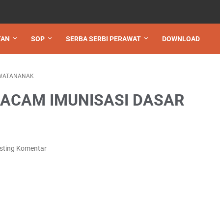
TAN
SOP
SERBA SERBI PERAWAT
DOWNLOAD
WATANANAK
CAM IMUNISASI DASAR
sting Komentar