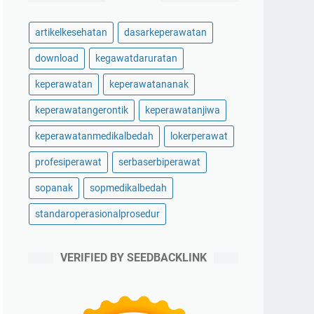
artikelkesehatan
dasarkeperawatan
download
kegawatdaruratan
keperawatan
keperawatananak
keperawatangerontik
keperawatanjiwa
keperawatanmedikalbedah
lokerperawat
profesiperawat
serbaserbiperawat
sopanak
sopmedikalbedah
standaroperasionalprosedur
VERIFIED BY SEEDBACKLINK