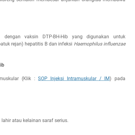
si dengan vaksin DTP-BH-Hib yang digunakan untuk
batuk rejan) hepatitis B dan infeksi
Haemophilus influenzae
ib
muskular (Klik :
SOP Injeksi Intramuskular / IM
) pada
lahir atau kelainan saraf serius.