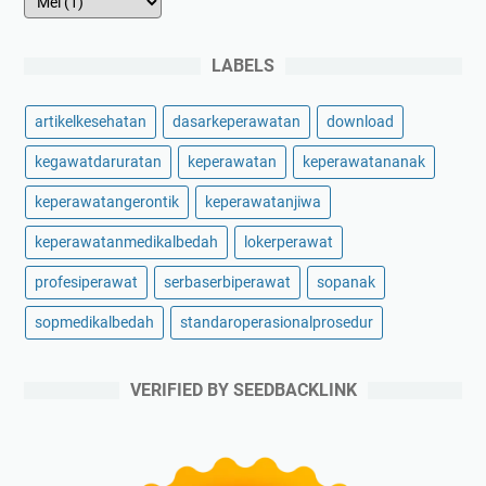
LABELS
artikelkesehatan
dasarkeperawatan
download
kegawatdaruratan
keperawatan
keperawatananak
keperawatangerontik
keperawatanjiwa
keperawatanmedikalbedah
lokerperawat
profesiperawat
serbaserbiperawat
sopanak
sopmedikalbedah
standaroperasionalprosedur
VERIFIED BY SEEDBACKLINK