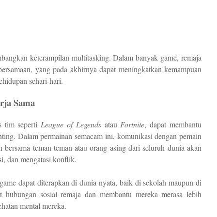
bangkan keterampilan multitasking. Dalam banyak game, remaja
 bersamaan, yang pada akhirnya dapat meningkatkan kemampuan
hidupan sehari-hari.
erja Sama
s tim seperti
League of Legends
atau
Fortnite
, dapat membantu
nting. Dalam permainan semacam ini, komunikasi dengan pemain
n bersama teman-teman atau orang asing dari seluruh dunia akan
i, dan mengatasi konflik.
game dapat diterapkan di dunia nyata, baik di sekolah maupun di
at hubungan sosial remaja dan membantu mereka merasa lebih
ehatan mental mereka.