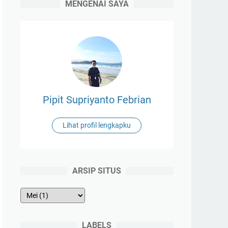
MENGENAI SAYA
Pipit Supriyanto Febrian
Lihat profil lengkapku
ARSIP SITUS
LABELS