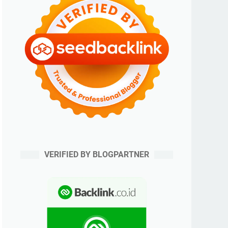
VERIFIED BY BLOGPARTNER