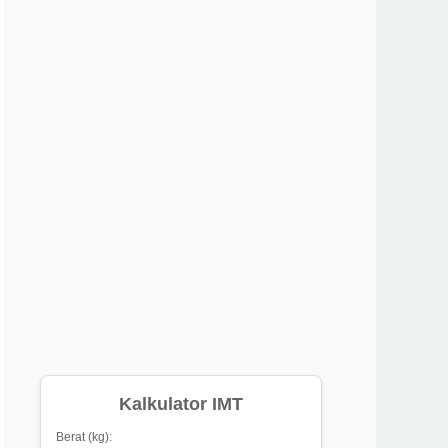
Kalkulator IMT
Berat (kg):