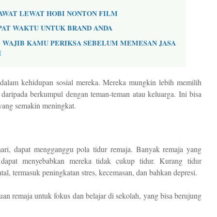
AWAT LEWAT HOBI NONTON FILM
EPAT WAKTU UNTUK BRAND ANDA
G WAJIB KAMU PERIKSA SEBELUM MEMESAN JASA
H
alam kehidupan sosial mereka. Mereka mungkin lebih memilih
 daripada berkumpul dengan teman-teman atau keluarga. Ini bisa
 yang semakin meningkat.
ari, dapat mengganggu pola tidur remaja. Banyak remaja yang
 dapat menyebabkan mereka tidak cukup tidur. Kurang tidur
al, termasuk peningkatan stres, kecemasan, dan bahkan depresi.
n remaja untuk fokus dan belajar di sekolah, yang bisa berujung