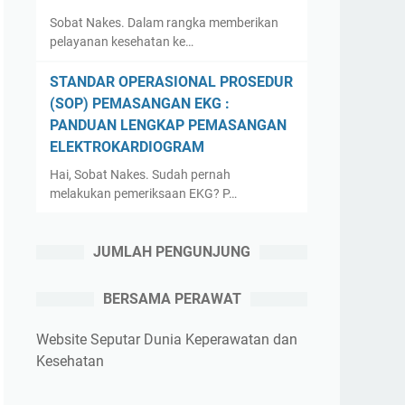
Sobat Nakes. Dalam rangka memberikan
pelayanan kesehatan ke…
STANDAR OPERASIONAL PROSEDUR
(SOP) PEMASANGAN EKG :
PANDUAN LENGKAP PEMASANGAN
ELEKTROKARDIOGRAM
Hai, Sobat Nakes. Sudah pernah
melakukan pemeriksaan EKG? P…
JUMLAH PENGUNJUNG
BERSAMA PERAWAT
Website Seputar Dunia Keperawatan dan
Kesehatan