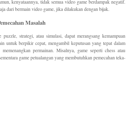
 Namun, kenyataannya, tidak semua video game berdampak negatif.
ja dari bermain video game, jika dilakukan dengan bijak.
Pemecahan Masalah
 puzzle, strategi, atau simulasi, dapat merangsang kemampuan
n untuk berpikir cepat, mengambil keputusan yang tepat dalam
k memenangkan permainan. Misalnya, game seperti chess atau
, sementara game petualangan yang membutuhkan pemecahan teka-