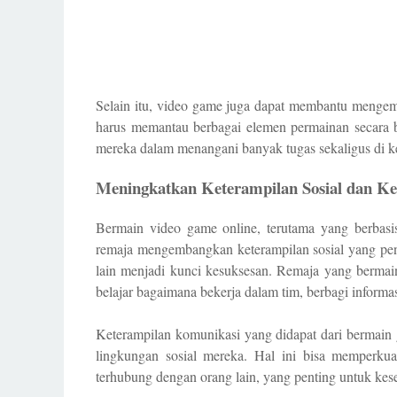
Selain itu, video game juga dapat membantu mengem
harus memantau berbagai elemen permainan secara
mereka dalam menangani banyak tugas sekaligus di ke
Meningkatkan Keterampilan Sosial dan K
Bermain video game online, terutama yang berbasi
remaja mengembangkan keterampilan sosial yang pe
lain menjadi kunci kesuksesan. Remaja yang bermai
belajar bagaimana bekerja dalam tim, berbagi informas
Keterampilan komunikasi yang didapat dari bermain 
lingkungan sosial mereka. Hal ini bisa memperku
terhubung dengan orang lain, yang penting untuk kes