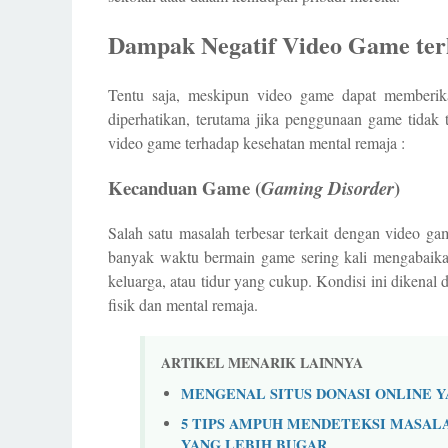
Dampak Negatif Video Game ter
Tentu saja, meskipun video game dapat memberik
diperhatikan, terutama jika penggunaan game tidak 
video game terhadap kesehatan mental remaja :
Kecanduan Game (
)
Gaming Disorder
Salah satu masalah terbesar terkait dengan video g
banyak waktu bermain game sering kali mengabaikan a
keluarga, atau tidur yang cukup. Kondisi ini dikenal
fisik dan mental remaja.
ARTIKEL MENARIK LAINNYA
MENGENAL SITUS DONASI ONLINE Y
5 TIPS AMPUH MENDETEKSI MASALA
YANG LEBIH BUGAR