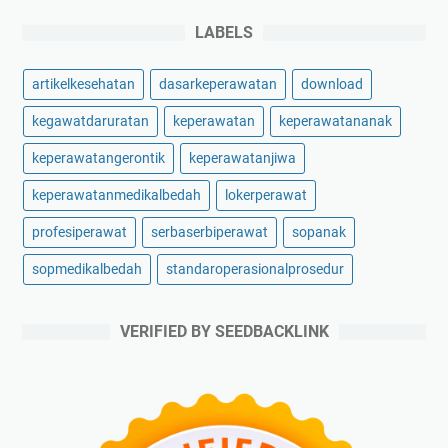
LABELS
artikelkesehatan
dasarkeperawatan
download
kegawatdaruratan
keperawatan
keperawatananak
keperawatangerontik
keperawatanjiwa
keperawatanmedikalbedah
lokerperawat
profesiperawat
serbaserbiperawat
sopanak
sopmedikalbedah
standaroperasionalprosedur
VERIFIED BY SEEDBACKLINK