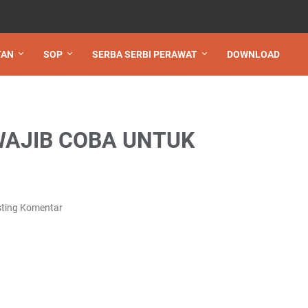
TAN
SOP
SERBA SERBI PERAWAT
DOWNLOAD
WAJIB COBA UNTUK
ting Komentar