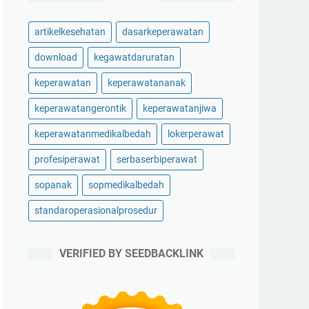
artikelkesehatan
dasarkeperawatan
download
kegawatdaruratan
keperawatan
keperawatananak
keperawatangerontik
keperawatanjiwa
keperawatanmedikalbedah
lokerperawat
profesiperawat
serbaserbiperawat
sopanak
sopmedikalbedah
standaroperasionalprosedur
VERIFIED BY SEEDBACKLINK