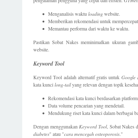
pengalaman pengguna yang cepat dan efisien.
GTmetr
Menganalisis waktu
loading
website.
Memberikan rekomendasi untuk mempercepat
Memantau performa dari waktu ke waktu.
Pastikan Sobat Nakes meminimalkan ukuran ga
website.
Keyword Tool
Keyword Tool adalah alternatif gratis untuk
Google 
kata kunci
long-tail
yang relevan dengan topik keseha
Rekomendasi kata kunci berdasarkan platform
Data volume pencarian yang mendetail.
Mendukung riset kata kunci dalam berbagai b
Dengan menggunakan
Keyword Tool
, Sobat Nakes d
diabetes
" atau "
cara mencegah osteoporosis
."