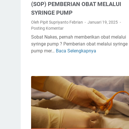
(SOP) PEMBERIAN OBAT MELALUI
SYRINGE PUMP
Oleh Pipit Supriyanto Febrian
Januari 19, 2025
Posting Komentar
Sobat Nakes, pernah memberikan obat melalui
syringe pump ? Pemberian obat melalui syringe
pump mer…
Baca Selengkapnya
S
T
A
N
D
A
R
O
P
E
R
A