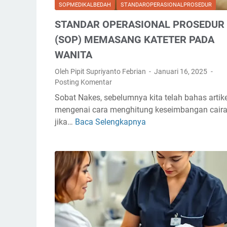
SOPMEDIKALBEDAH
STANDAROPERASIONALPROSEDUR
S
I
STANDAR OPERASIONAL PROSEDUR
O
(SOP) MEMASANG KATETER PADA
N
WANITA
A
L
Oleh Pipit Supriyanto Febrian
Januari 16, 2025
P
Posting Komentar
R
Sobat Nakes, sebelumnya kita telah bahas artike
O
mengenai cara menghitung keseimbangan caira
S
jika…
Baca Selengkapnya
S
E
T
D
A
U
N
R
D
(
A
S
R
O
O
P
P