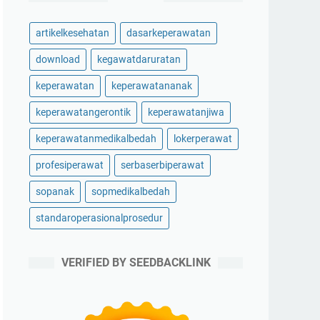
artikelkesehatan
dasarkeperawatan
download
kegawatdaruratan
keperawatan
keperawatananak
keperawatangerontik
keperawatanjiwa
keperawatanmedikalbedah
lokerperawat
profesiperawat
serbaserbiperawat
sopanak
sopmedikalbedah
standaroperasionalprosedur
VERIFIED BY SEEDBACKLINK