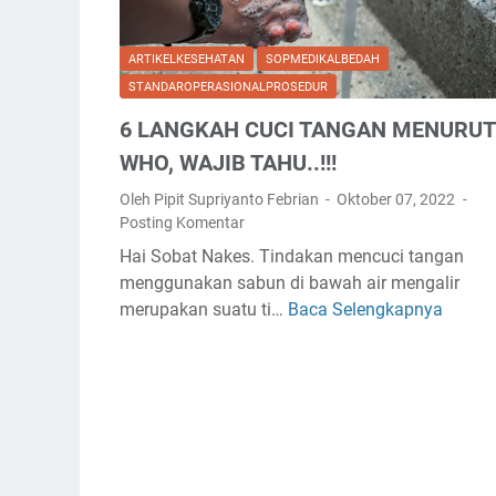
U
E
O
I
R
P
ARTIKELKESEHATAN
SOPMEDIKALBEDAH
S
A
)
STANDAROPERASIONALPROSEDUR
Y
S
M
R
I
6 LANGKAH CUCI TANGAN MENURUT
E
I
O
M
WHO, WAJIB TAHU..!!!
N
N
A
G
Oleh Pipit Supriyanto Febrian
Oktober 07, 2022
A
S
Posting Komentar
E
L
A
P
P
Hai Sobat Nakes. Tindakan mencuci tangan
N
U
R
menggunakan sabun di bawah air mengalir
G
M
O
merupakan suatu ti…
Baca Selengkapnya
6
K
P
S
L
A
E
A
T
D
N
E
U
G
T
R
K
E
(
A
R
S