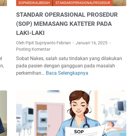
R
SOPMEDIKALBEDAH
STANDAROPERASIONALPROSEDUR
A
STANDAR OPERASIONAL PROSEDUR
S
I
(SOP) MEMASANG KATETER PADA
O
LAKI-LAKI
N
Oleh Pipit Supriyanto Febrian
Januari 16, 2025
A
Posting Komentar
L
P
l
Sobat Nakes, salah satu tindakan yang dilakukan
R
n,
pada pasien dengan gangguan pada masalah
O
perkemihan…
Baca Selengkapnya
S
S
T
E
A
D
N
U
D
R
A
(
R
S
O
O
P