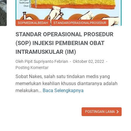
D
O
T
U
P
I
A
)
N
SOPMEDIKALBEDAH
STANDAROPERASIONALPROSEDUR
N
M
G
L
STANDAR OPERASIONAL PROSEDUR
E
P
E
M
E
(SOP) INJEKSI PEMBERIAN OBAT
N
A
D
INTRAMUSKULAR (IM)
G
S
O
K
A
Oleh Pipit Supriyanto Febrian
Oktober 02, 2022
M
Posting Komentar
A
N
A
P
G
N
Sobat Nakes, salah satu tindakan medis yang
P
K
S
memerlukan keahlian khusus diantaranya adalah
E
A
P
melakukan…
Baca Selengkapnya
S
M
T
O
T
A
E
K
A
S
T
E
N
POSTINGAN LAMA
A
E
P
D
N
R
E
A