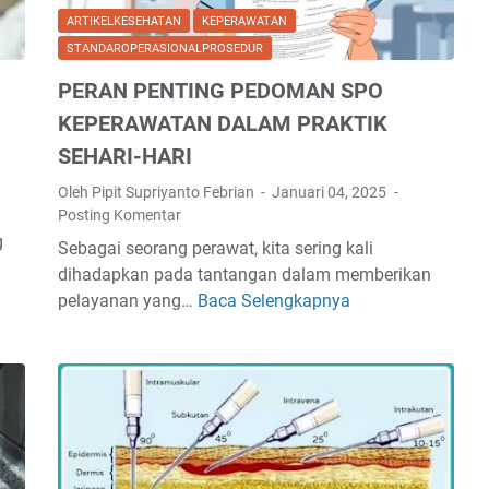
P
E
ARTIKELKESEHATAN
KEPERAWATAN
)
R
STANDAROPERASIONALPROSEDUR
P
A
PERAN PENTING PEDOMAN SPO
E
S
M
I
KEPERAWATAN DALAM PRAKTIK
A
O
SEHARI-HARI
S
N
A
Oleh Pipit Supriyanto Febrian
Januari 04, 2025
A
Posting Komentar
N
L
g
G
P
Sebagai seorang perawat, kita sering kali
A
R
dihadapkan pada tantangan dalam memberikan
N
O
pelayanan yang…
Baca Selengkapnya
P
E
S
E
K
E
R
G
D
A
:
U
N
P
R
P
A
(
E
N
S
N