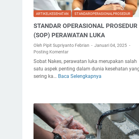
)
E
P
R
ARTIKELKESEHATAN
STANDAROPERASIONALPROSEDUR
E
A
M
STANDAR OPERASIONAL PROSEDUR
S
B
I
(SOP) PERAWATAN LUKA
E
O
R
Oleh Pipit Supriyanto Febrian
Januari 04, 2025
N
Posting Komentar
I
A
A
Sobat Nakes, perawatan luka merupakan salah
L
N
satu aspek penting dalam dunia kesehatan yan
P
O
sering ka…
Baca Selengkapnya
S
R
B
T
O
A
A
S
T
N
E
M
D
D
E
A
U
L
R
R
A
O
(
L
P
S