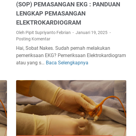
(SOP) PEMASANGAN EKG : PANDUAN
LENGKAP PEMASANGAN
ELEKTROKARDIOGRAM
Oleh Pipit Supriyanto Febrian
Januari 19, 2025
Posting Komentar
Hai, Sobat Nakes. Sudah pernah melakukan
pemeriksaan EKG? Pemeriksaan Elektrokardiogram
atau yang s…
Baca Selengkapnya
S
T
A
N
D
A
R
O
P
E